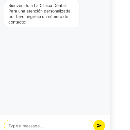
Bienvenido a La Clínica Dental.
Ortodoncia
Para una atención personalizada,
por favor ingrese un número de
Periodoncia
contacto:
Protesis Bucal
Resinas
Resinas de Alta Estética
Sin categoría
Tratamientos disponibles
DISEÑO DE SONRISA