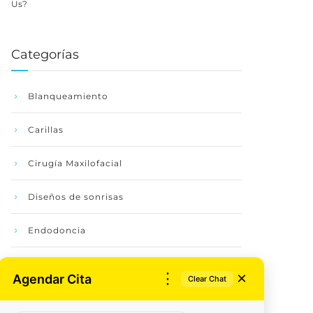
Us?
Categorías
Blanqueamiento
Carillas
Cirugía Maxilofacial
Diseños de sonrisas
Endodoncia
Implantología
×
⋮
Agendar Cita
Clear Chat
Odontopediatría