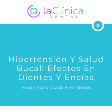
SUCURSALES
BLOG
CONTÁCTANOS
ODONTÓLOGOS
TRATAMIENTOS
SUCURSALES
Hipertensión Y Salud
Bucal: Efectos En
BLOG
Dientes Y Encías
CONTÁCTANOS
HOME
POSTS TAGGED HIPERTENSIÓN