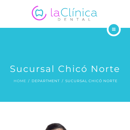
SUCURSALES
BLOG
CONTÁCTANOS
ODONTÓLOGOS
TRATAMIENTOS
SUCURSALES
Sucursal Chicó Norte
BLOG
HOME
DEPARTMENT
SUCURSAL CHICÓ NORTE
CONTÁCTANOS